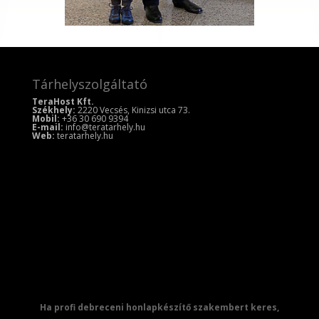
Tárhelyszolgáltató
TeraHost Kft.
Székhely:
2220 Vecsés, Kinizsi utca 73.
Mobil:
+36 30 690 9394
E-mail:
info@teratarhely.hu
Web:
teratarhely.hu
Ha profi debreceni honlapkészítő szakembert keres,